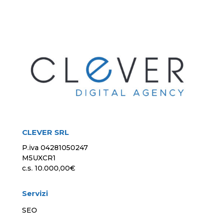
CLEVER SRL
P.iva 04281050247
M5UXCR1
c.s. 10.000,00€
Servizi
SEO