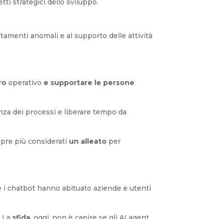
i strategici dello sviluppo.
tamenti anomali e al supporto delle attività
ro
operativo
e supportare le persone
enza dei processi e liberare tempo da
re più considerati
un alleato
per
 Se i chatbot hanno abituato aziende e utenti
. La
sfida
, oggi, non è capire se gli AI agent