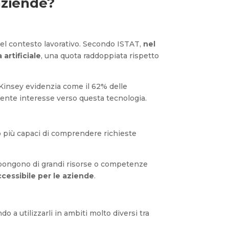
aziende?
e nel contesto lavorativo. Secondo ISTAT,
nel
 artificiale
, una quota raddoppiata rispetto
insey evidenzia come il 62% delle
cente interesse verso questa tecnologia.
o più capaci di comprendere richieste
spongono di grandi risorse o competenze
cessibile per le aziende
.
o a utilizzarli in ambiti molto diversi tra