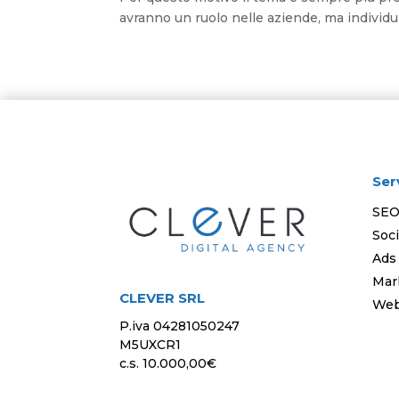
avranno un ruolo nelle aziende, ma individ
Ser
SE
Soci
Ads
Mar
CLEVER SRL
Web
P.iva 04281050247
M5UXCR1
c.s. 10.000,00€