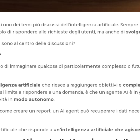
 uno dei temi più discussi dell’intelligenza artificiale. Sempr
olo di rispondere alle richieste degli utenti, ma anche di
svolg
 sono al centro delle discussioni?
?
llo di immaginare qualcosa di particolarmente complesso o futuri
ligenza artificiale
che riesce a raggiungere obiettivi e
compier
si limita a rispondere a una domanda, è che un agente AI è in g
vità in
modo autonomo
.
come creare un report, un AI agent può recuperare i dati neces
artificiale che risponde a
un’intelligenza artificiale che agisc