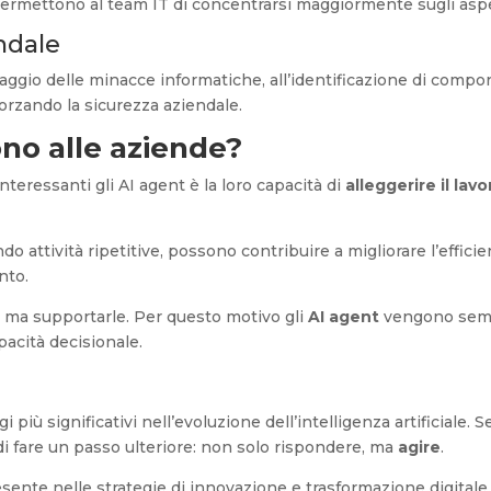
ermettono al team IT di concentrarsi maggiormente sugli aspett
endale
aggio delle minacce informatiche, all’identificazione di compor
fforzando la sicurezza aziendale.
ono alle aziende?
 interessanti gli AI agent è la loro capacità di
alleggerire il lavo
 attività ripetitive, possono contribuire a migliorare l’effici
nto.
e, ma supportarle. Per questo motivo gli
AI agent
vengono semp
pacità decisionale.
iù significativi nell’evoluzione dell’intelligenza artificiale.
 di fare un passo ulteriore: non solo rispondere, ma
agire
.
ente nelle strategie di innovazione e trasformazione digitale