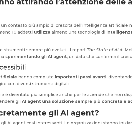
nno attirando l’attenzione delle 
n un contesto più ampio di crescita dell’intelligenza artificial
lmeno 10 addetti
utilizza
almeno una tecnologia di
intelligenza
o strumenti sempre più evoluti. Il report
The State of AI
di McK
già
sperimentando gli AI agent
, un dato che conferma il cres
cessibili
tificiale
hanno compiuto
importanti passi avanti
, diventand
re con diversi strumenti digitali.
gie è diventato più semplice anche per le aziende che non di
rendere gli
AI agent una soluzione sempre più concreta e ac
cretamente gli AI agent?
gli AI agent così interessanti. Le organizzazioni stanno iniziand
.