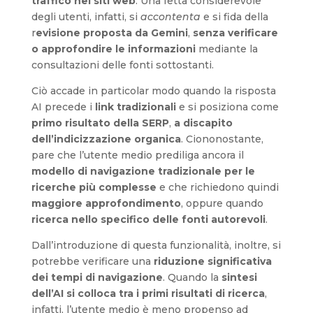
traffico nei siti web
. Una fetta considerevole
degli utenti, infatti, si
accontenta
e si fida della
r
evisione proposta da Gemini
,
senza verificare
o approfondire le informazioni
mediante la
consultazioni delle fonti sottostanti.
Ciò accade in particolar modo quando la risposta
AI precede i
link tradizionali
e si posiziona come
primo risultato della SERP
,
a discapito
dell’indicizzazione organica
. Ciononostante,
pare che l’utente medio prediliga ancora il
modello di navigazione tradizionale per le
ricerche più complesse
e che richiedono quindi
maggiore approfondimento
, oppure quando
ricerca nello specifico delle fonti autorevoli
.
Dall’introduzione di questa funzionalità, inoltre, si
potrebbe verificare una
riduzione significativa
dei tempi di navigazione
. Quando la
sintesi
dell’AI si colloca tra i primi risultati di ricerca
,
infatti, l’utente medio è meno propenso ad