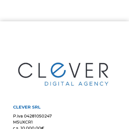
CLEVER SRL
P.iva 04281050247
M5UXCR1
c.s. 10.000,00€