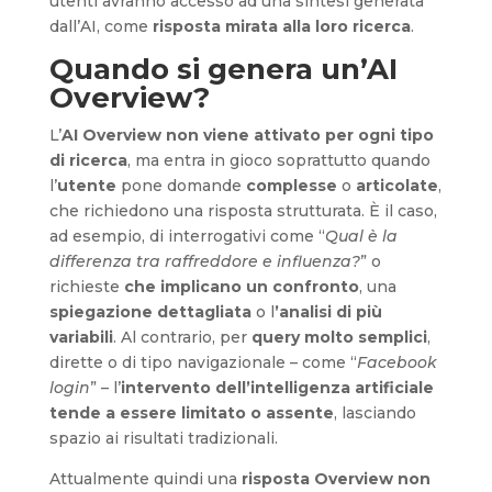
utenti avranno accesso ad una sintesi generata
dall’AI, come
risposta mirata alla loro ricerca
.
Quando si genera un’AI
Overview?
L’
AI Overview non viene attivato per ogni tipo
di ricerca
, ma entra in gioco soprattutto quando
l’
utente
pone domande
complesse
o
articolate
,
che richiedono una risposta strutturata. È il caso,
ad esempio, di interrogativi come “
Qual è la
differenza tra raffreddore e influenza?
” o
richieste
che implicano un confronto
, una
spiegazione dettagliata
o l
’analisi di più
variabili
. Al contrario, per
query molto semplici
,
dirette o di tipo navigazionale – come “
Facebook
login
” – l’
intervento dell’intelligenza artificiale
tende a essere limitato o assente
, lasciando
spazio ai risultati tradizionali.
Attualmente quindi una
risposta Overview
non